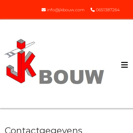
info@jkbouw.com
0651387264


Contactgegevens